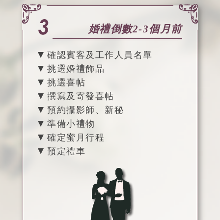
婚禮倒數2-3個月前
確認賓客及工作人員名單
挑選婚禮飾品
挑選喜帖
撰寫及寄發喜帖
預約攝影師、新秘
準備小禮物
確定蜜月行程
預定禮車