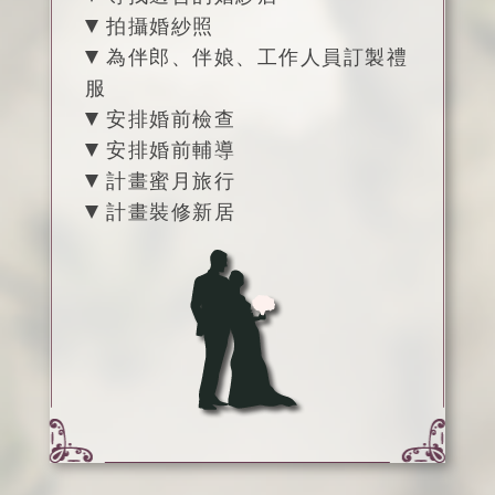
拍攝婚紗照
為伴郎、伴娘、工作人員訂製禮
服
安排婚前檢查
安排婚前輔導
計畫蜜月旅行
計畫裝修新居