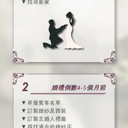
找尋新家
婚禮倒數4-5個月前
草擬賓客名單
訂製婚紗及西裝
訂製主婚人禮服
尋找適合的婚紗店