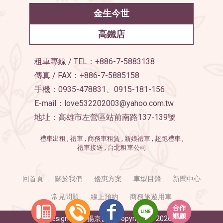
金生今世
高鐵店
租車專線 / TEL：+886-7-5883138
傳真 / FAX：+886-7-5885158
手機：0935-478831、0915-181-156
E-mail：love532202003@yahoo.com.tw
地址：高雄市左營區站前南路137-139號
禮車出租
禮車
商務車租賃
新娘禮車
超跑禮車
禮車接送
台北租車公司
回首頁
關於我們
優惠方案
車型目錄
新聞中心
常見問題
線上預約
商務旅遊用車
Designed by
揚京快客
Copyright © 2026
..