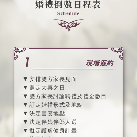
婚禮倒數日程表
Schedule
現場簽約
安排雙方家長見面
選定大喜之日
雙方家長討論聘禮及禮金數目
訂定婚禮形式及地點
決定喜宴地點
決定伴娘伴郎人選
擬定護膚健身計畫